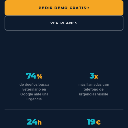
PEDIR DEMO GRATIS
VER PLANES
74
3
%
x
de dueños busca
más llamadas con
veterinario en
teléfono de
Google ante una
urgencias visible
urgencia
24
19
h
€