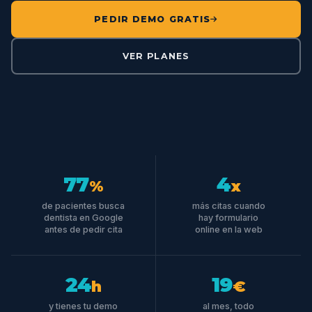
PEDIR DEMO GRATIS
VER PLANES
77
4
%
x
de pacientes busca
más citas cuando
dentista en Google
hay formulario
antes de pedir cita
online en la web
24
19
h
€
y tienes tu demo
al mes, todo