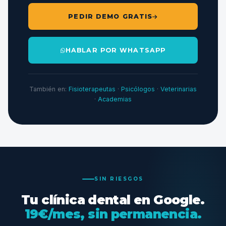
PEDIR DEMO GRATIS
HABLAR POR WHATSAPP
También en:
Fisioterapeutas
·
Psicólogos
·
Veterinarias
·
Academias
SIN RIESGOS
Tu clínica dental en Google.
19€/mes, sin permanencia.