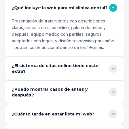
¿Qué incluye la web para mi clínica dental?
Presentación de tratamientos con descripciones
claras, sistema de citas online, galería de antes y
después, equipo médico con perfiles, seguros
aceptados con logos, y diseño responsivo para móvil.
Todo sin coste adicional dentro de los 19€/mes.
¿El sistema de citas online tiene coste
extra?
No. Las citas online están incluidas en los 19€/mes. Los
¿Puedo mostrar casos de antes y
pacientes solicitan cita directamente desde tu web,
después?
eligiendo el tipo de consulta y su horario preferido. Sin
intermediarios ni comisiones.
Sí. Tu web incluye una galería específica para mostrar
resultados de tratamientos con fotos de antes y
¿Cuánto tarda en estar lista mi web?
después. Es una herramienta muy efectiva para
generar confianza en nuevos pacientes que están
Recibes una demo en menos de 24 horas. Si te