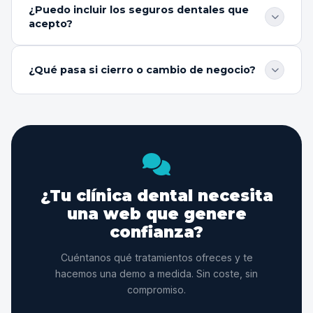
¿Puedo incluir los seguros dentales que
comparando clínicas.
convence, tu web está publicada en menos de 72
acepto?
horas. Si necesitas ajustes en los tratamientos o en las
fotos del equipo, los hacemos antes de publicar.
Por supuesto. Incluimos una sección con los logos de
las aseguradoras con las que trabajas. Los pacientes
¿Qué pasa si cierro o cambio de negocio?
comprueban al instante si su seguro está cubierto
antes de pedir cita.
Puedes cancelar cuando quieras, sin permanencia ni
penalización. Solo avisas con antelación y listo. No hay
contratos de larga duración ni letras pequeñas.
¿Tu clínica dental necesita
una web que genere
confianza?
Cuéntanos qué tratamientos ofreces y te
hacemos una demo a medida. Sin coste, sin
compromiso.