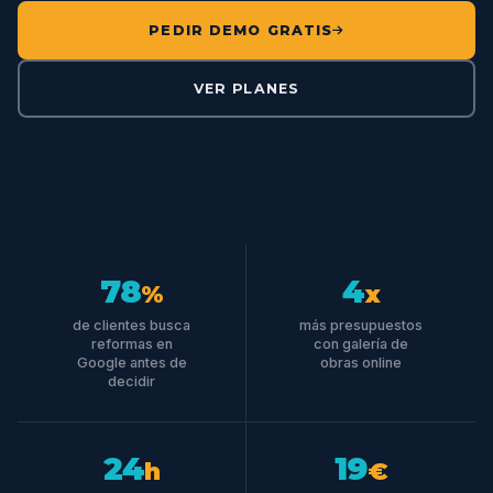
PEDIR DEMO GRATIS
VER PLANES
78
4
%
x
de clientes busca
más presupuestos
reformas en
con galería de
Google antes de
obras online
decidir
24
19
h
€