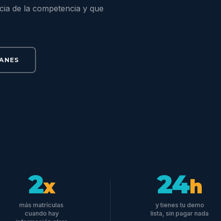
cia de la competencia y que
LANES
2
24
x
h
más matrículas
y tienes tu demo
cuando hay
lista, sin pagar nada