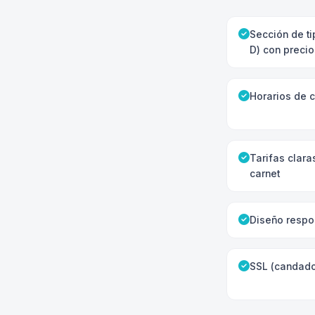
Sección de ti
D) con precio
Horarios de c
Tarifas clara
carnet
Diseño respo
SSL (candado