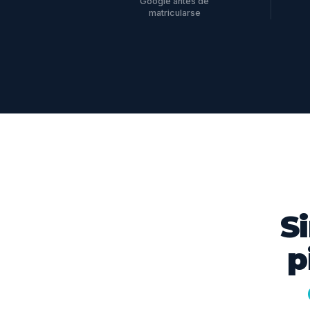
Google antes de
matricularse
S
p