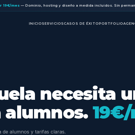
r 19€/mes
— Dominio, hosting y diseño a medida incluidos. Sin perma
INICIO
SERVICIOS
CASOS DE ÉXITO
PORTFOLIO
AGEN
uela necesita 
a alumnos.
19€/
 de alumnos y tarifas claras.