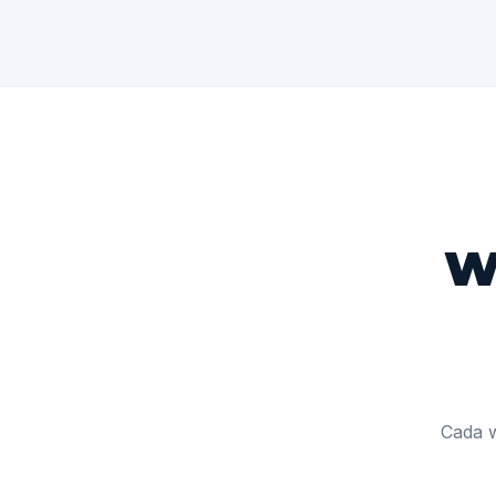
W
Cada w