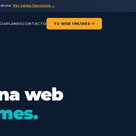
nencia.
Ver cómo funciona →
CIA
PLANES
CONTACTO
TU WEB 19€/MES
una web
mes.