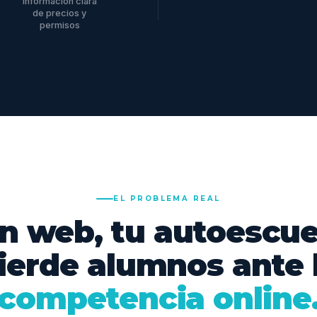
información clara
de precios y
permisos
EL PROBLEMA REAL
in web, tu autoescue
ierde alumnos ante 
competencia online