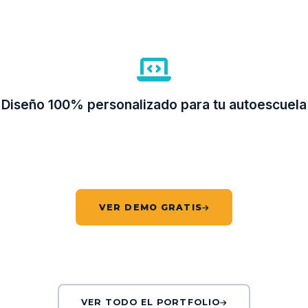
Diseño 100% personalizado para tu autoescuela
No usamos plantillas. Cada web se construye desde cero con tu
colores, tu marca y la información real de tu centro. Pide tu dem
gratuita y compruébalo.
VER DEMO GRATIS
VER TODO EL PORTFOLIO