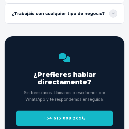
resultados estamos obteniendo.
Operamos 100% en digital, por lo que podemos
trabajar con cualquier negocio independientemente
¿Trabajáis con cualquier tipo de negocio?
de su ubicación. Nuestros clientes están en España y
también fuera.
Desde emprendedores que quieren lanzar su primer
proyecto hasta marcas consolidadas que necesitan
escalar. Adaptamos la estrategia y el presupuesto a
cada situación.
¿Prefieres hablar
directamente?
Sin formularios. Llámanos o escríbenos por
WhatsApp y te respondemos enseguida.
+34 613 008 209