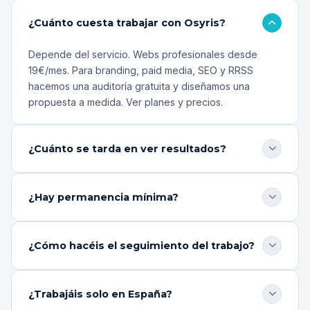
¿Cuánto cuesta trabajar con Osyris?
Depende del servicio. Webs profesionales desde
19€/mes. Para branding, paid media, SEO y RRSS
hacemos una auditoría gratuita y diseñamos una
propuesta a medida.
Ver planes y precios
.
¿Cuánto se tarda en ver resultados?
En webs, la demo la tienes en 24h. En Paid Media, los
primeros datos llegan en días. En SEO, resultados
¿Hay permanencia mínima?
sólidos a partir de los 3-6 meses. Siempre fijamos
plazos realistas.
Las webs no tienen permanencia — mes a mes,
cancelas cuando quieras. Para servicios continuos
¿Cómo hacéis el seguimiento del trabajo?
recomendamos mínimo 3 meses para ver resultados
reales, pero siempre con flexibilidad.
Reportes periódicos con los KPIs definidos al inicio +
reuniones de seguimiento regulares. Transparencia
¿Trabajáis solo en España?
total: sabes en todo momento qué hacemos y qué