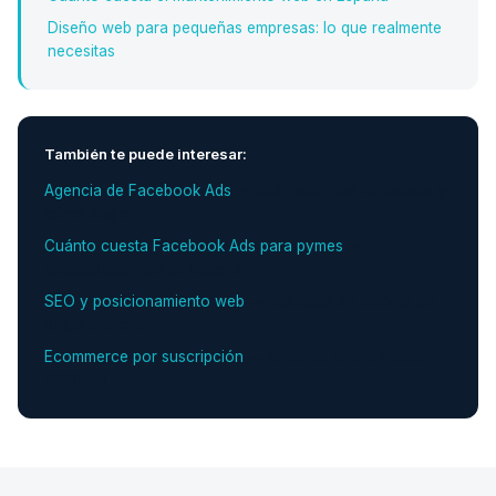
Diseño web para pequeñas empresas: lo que realmente
necesitas
También te puede interesar:
Agencia de Facebook Ads
— qué hace, cuánto cuesta y
cómo elegir
Cuánto cuesta Facebook Ads para pymes
—
presupuesto real en España
SEO y posicionamiento web
— aparecer en Google sin
pagar por clic
Ecommerce por suscripción
— tu tienda online desde
29€/mes