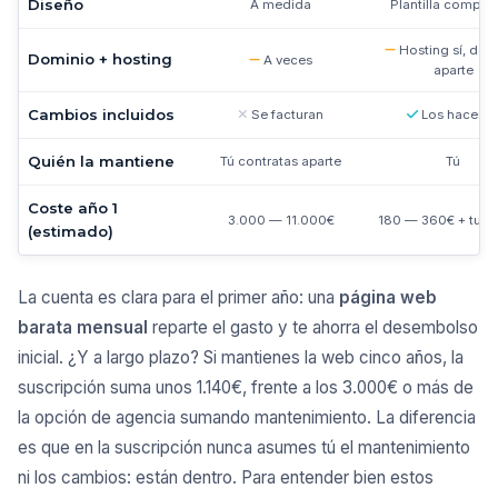
Diseño
A medida
Plantilla compart
Hosting sí, dom
Dominio + hosting
A veces
aparte
Cambios incluidos
Se facturan
Los haces t
Quién la mantiene
Tú contratas aparte
Tú
Coste año 1
3.000 — 11.000€
180 — 360€ + tu t
(estimado)
La cuenta es clara para el primer año: una
página web
barata mensual
reparte el gasto y te ahorra el desembolso
inicial. ¿Y a largo plazo? Si mantienes la web cinco años, la
suscripción suma unos 1.140€, frente a los 3.000€ o más de
la opción de agencia sumando mantenimiento. La diferencia
es que en la suscripción nunca asumes tú el mantenimiento
ni los cambios: están dentro. Para entender bien estos