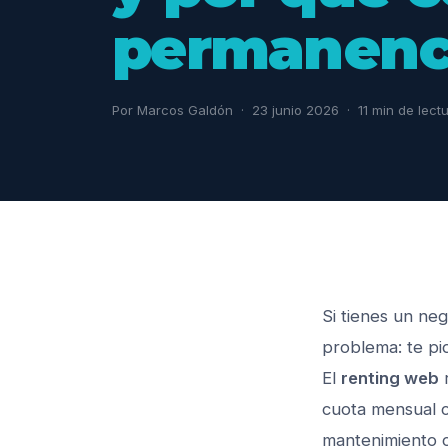
permanenc
Por Marcos Galdón · 23 junio 2026 · 11 min de lect
Si tienes un ne
problema: te pi
El
renting web
r
cuota mensual co
mantenimiento c