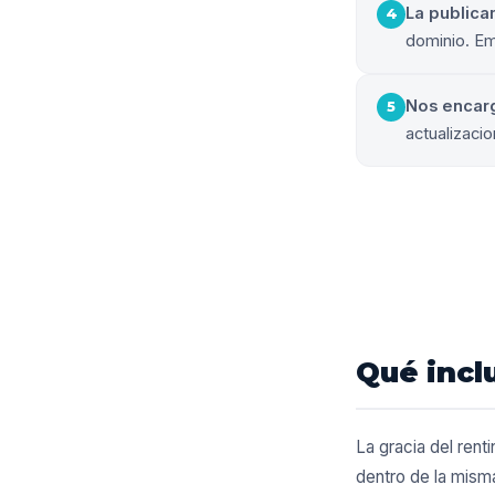
La publica
4
dominio. Em
Nos encar
5
actualizaci
Qué incl
La gracia del rent
dentro de la misma