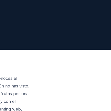
onoces el
n no has visto.
sfrutas por una
 y con el
renting web,