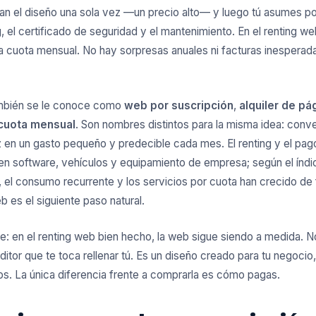
an el diseño una sola vez —un precio alto— y luego tú asumes por
g, el certificado de seguridad y el mantenimiento. En el renting w
a cuota mensual. No hay sorpresas anuales ni facturas inesperad
mbién se le conoce como
web por suscripción
,
alquiler de p
cuota mensual
. Son nombres distintos para la misma idea: conver
 en un gasto pequeño y predecible cada mes. El renting y el pag
 en software, vehículos y equipamiento de empresa; según el
índ
, el consumo recurrente y los servicios por cuota han crecido de
b es el siguiente paso natural.
e: en el renting web bien hecho, la web sigue siendo a medida. No 
ditor que te toca rellenar tú. Es un diseño creado para tu negocio,
os. La única diferencia frente a comprarla es cómo pagas.