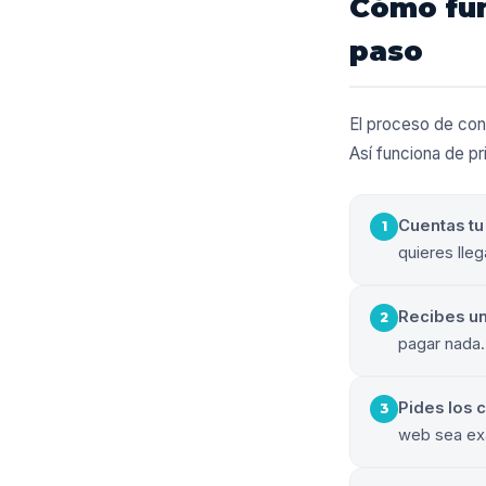
Cómo fun
paso
El proceso de con
Así funciona de pri
Cuentas tu
1
quieres lleg
Recibes u
2
pagar nada.
Pides los 
3
web sea ex