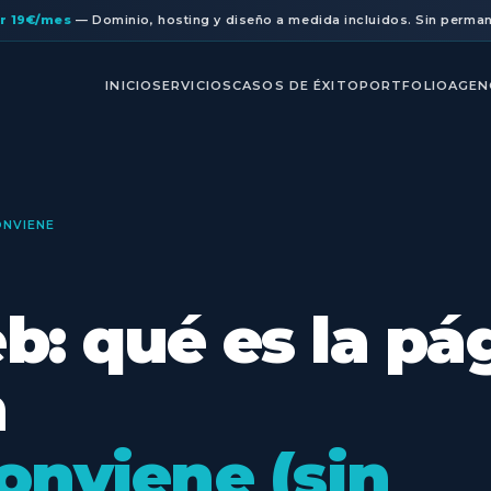
r 19€/mes
— Dominio, hosting y diseño a medida incluidos. Sin perma
INICIO
SERVICIOS
CASOS DE ÉXITO
PORTFOLIO
AGEN
ONVIENE
: qué es la pá
n
onviene (sin