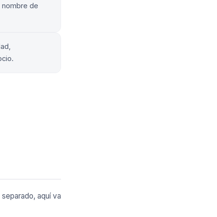
io nombre de
dad,
ocio.
r separado, aquí va