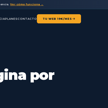
nencia.
Ver cómo funciona →
CIA
PLANES
CONTACTO
TU WEB 19€/MES
gina por