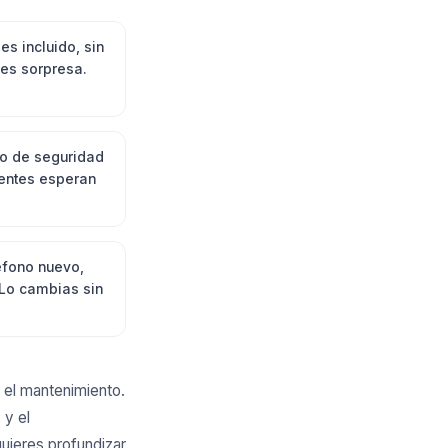
es incluido, sin
nes sorpresa.
o de seguridad
ientes esperan
éfono nuevo,
 Lo cambias sin
 el mantenimiento.
 y el
quieres profundizar