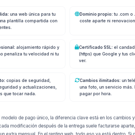
ida:
una web única para tu
Dominio propio:
tu .com o .
una plantilla compartida con
coste aparte ni renovacio
entes.
sional:
alojamiento rápido y
Certificado SSL:
el candad
o penaliza tu velocidad ni tu
(https) que Google y tus cl
ver.
to:
copias de seguridad,
Cambios ilimitados:
un tel
eguridad y actualizaciones,
una foto, un servicio más.
s que tocar nada.
pagar por hora.
modelo de pago único, la diferencia clave está en los cambios y
cada modificación después de la entrega suele facturarse aparte,
n extra mensual. En el renting web, todo eso ya está dentro. Si 