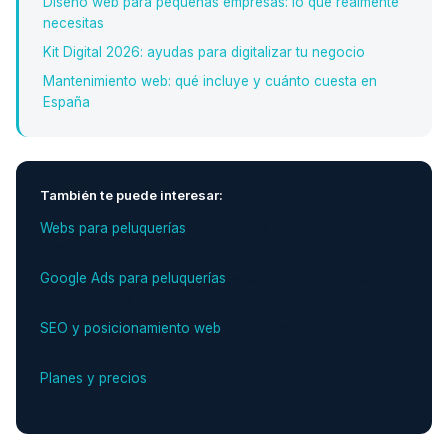
Diseño web para pequeñas empresas: lo que realmente
necesitas
Kit Digital 2026: ayudas para digitalizar tu negocio
Mantenimiento web: qué incluye y cuánto cuesta en
España
También te puede interesar:
Webs para peluquerías
— diseños a medida para el
sector belleza
Google Ads para peluquerías
— captar nuevos clientes
con publicidad local
SEO y posicionamiento web
— aparecer en Google sin
pagar por clic
Planes y precios
— qué incluye cada plan y cómo elegir
el tuyo