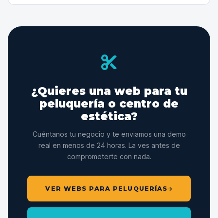
clave correctas para tu ciudad y barrio. Una web bien
Sí. Si tu web tiene formularios de contacto o reservas
construida desde el principio tiene ventaja sobre la
online, estás recogiendo datos personales y la RGPD
competencia que solo usa redes sociales o
obliga a tener aviso legal, política de privacidad y
directorios.
política de cookies actualizados. No es opcional. Un
diseñador web profesional debe incluir estos
documentos en el proyecto sin coste adicional.
¿Quieres una web para tu
peluquería o centro de
estética?
Cuéntanos tu negocio y te enviamos una demo
real en menos de 24 horas. La ves antes de
comprometerte con nada.
VER WEBS PARA PELUQUERÍAS