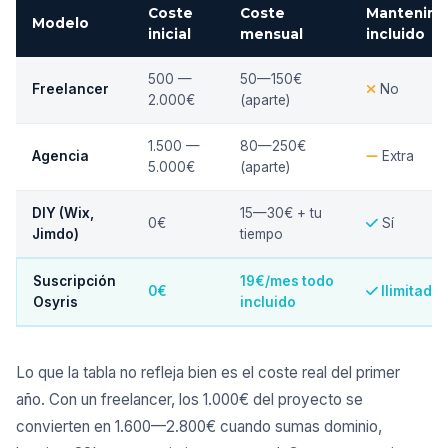
Coste
Coste
Mantenimi
Modelo
inicial
mensual
incluido
500 —
50—150€
Freelancer
No
2.000€
(aparte)
1.500 —
80—250€
Agencia
Extra
5.000€
(aparte)
DIY (Wix,
15—30€ + tu
0€
Sí
Jimdo)
tiempo
Suscripción
19€/mes todo
0€
Ilimitado
Osyris
incluido
Lo que la tabla no refleja bien es el coste real del primer
año. Con un freelancer, los 1.000€ del proyecto se
convierten en 1.600—2.800€ cuando sumas dominio,