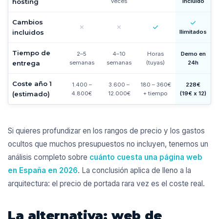
hosting
veces
Incluido
Cambios
incluidos
Ilimitados
Tiempo de
2–5
4–10
Horas
Demo en
entrega
semanas
semanas
(tuyas)
24h
Coste año 1
1.400 –
3.600 –
180 – 360€
228€
(estimado)
4.800€
12.000€
+ tiempo
(19€ x 12)
Si quieres profundizar en los rangos de precio y los gastos
ocultos que muchos presupuestos no incluyen, tenemos un
análisis completo sobre
cuánto cuesta una página web
en España en 2026
. La conclusión aplica de lleno a la
arquitectura: el precio de portada rara vez es el coste real.
La alternativa: web de