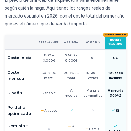
El precio de una web de arquitectura varía enormemente
según quién la haga. Aquí tienes los rangos reales del
mercado español en 2026, con el coste total del primer año,
que es el número que de verdad importa:
OSYRIS
FREELANCER
AGENCIA
WIX / DIY
19€/MES
800 –
2.500 –
Coste inicial
0€
0€
3.000€
9.000€
Coste
50–150€
90–250€
15–30€ +
19€ todo
mensual
mant.
mant.
extras
incluido
A
Plantilla
A medida
Diseño
Variable
medida
compartida
(100%)
Portfolio
A veces
Sí
optimizado
Dominio +
A
Parcial