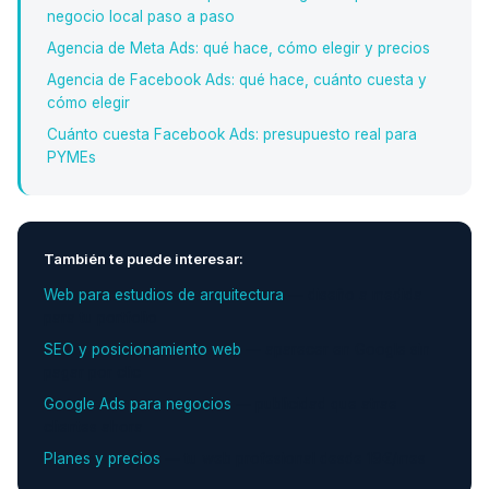
negocio local paso a paso
Agencia de Meta Ads: qué hace, cómo elegir y precios
Agencia de Facebook Ads: qué hace, cuánto cuesta y
cómo elegir
Cuánto cuesta Facebook Ads: presupuesto real para
PYMEs
También te puede interesar:
Web para estudios de arquitectura
— diseño a medida
para tu portfolio
SEO y posicionamiento web
— aparecer en Google sin
pagar por clic
Google Ads para negocios
— publicidad que atrae
clientes ahora
Planes y precios
— tu web profesional desde 19€/mes