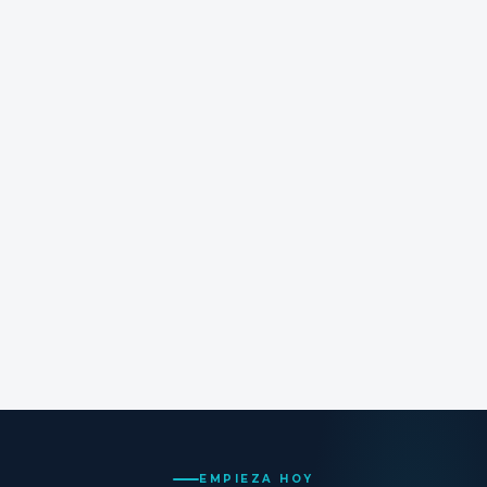
QUIERO MI DEMO GRATIS
Portfolio a pantalla completa
Tus proyectos, protagonistas
Dominio incluido
.com o .es de regalo
Hosting + SSL
Todo cubierto
Soporte WhatsApp
Respuesta en horas
EMPIEZA HOY