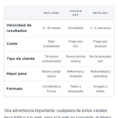
GOOGLE
SEO LOCAL
META ADS
ADS
Velocidad de
3 – 6 meses
Inmediata
1 – 2 semanas
resultados
Bajo
Pago por
Pago por
Coste
mantenido
clic
alcance
Te busca
Busca ahora
No te buscaba
Tipo de cliente
activamente
mismo
aún
Base a largo
Reformas y
Notoriedad y
Mejor para
plazo
vivienda
branding
Contenido y
Texto y
Imagen y
Formato
fichas
búsqueda
vídeo
Una advertencia importante: cualquiera de estos canales
lleva tráfico a tu web, pero si la web no convierte, el dinero