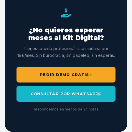
dominio, hosting, diseño a medida y mantenimiento
incluidos. No hay ningún motivo para esperar meses
cuando puedes tener tu web nueva mañana.
¿No quieres esperar
meses al Kit Digital?
Tienes tu web profesional lista mañana por
19€/mes. Sin burocracia, sin papeleo, sin esperas.
PEDIR DEMO GRATIS
CONSULTAR POR WHATSAPP
Respondemos en menos de 24 horas.