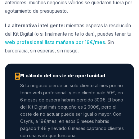
anteriores, muchos negocios válidos se quedaron fuera por
agotamiento de presupuesto.
La alternativa inteligente:
mientras esperas la resolución
del Kit Digital (o si finalmente no te lo dan), puedes tener tu
web profesional lista mañana por 19€/mes
. Sin
burocracia, sin esperas, sin riesgo.
El cálculo del coste de oportunidad
Si tu negocio pierde un solo cliente al mes por no
tener web profesional, y ese cliente vale 50€, en
6 meses de espera habrás perdido 300€. El bono
del Kit Digital más pequeño es 2.000€, pero el
coste de no actuar puede ser igual o mayor. Con
Osyris, a 19€/mes, en esos 6 meses habrás
pagado 114€ y llevado 6 meses captando clientes
con una web que funciona.