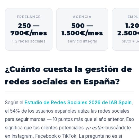
FREELANCE
AGENCIA
EMPL
250 —
500 —
1.2
700€/mes
1.500€/mes
2.500
1-2 redes sociales
servicio integral
bruto + S
¿Cuánto cuesta la gestión de
redes sociales en España?
Según el
Estudio de Redes Sociales 2026 de IAB Spain
,
el 54% de los usuarios españoles utiliza las redes sociales
para seguir marcas — 10 puntos más que el año anterior. Eso
significa que tus clientes potenciales
ya están
buscándote
en Instagram, Facebook o TikTok. La pregunta no es si