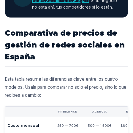
Redes Sociales de IAB Spain
. Si tu negocio
no está ahí, tus competidores sí lo están.
Comparativa de precios de
gestión de redes sociales en
España
Esta tabla resume las diferencias clave entre los cuatro
modelos. Úsala para comparar no solo el precio, sino lo que
recibes a cambio:
FREELANCE
AGENCIA
EMP
Coste mensual
250 — 700€
500 — 1.500€
1.800 