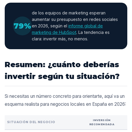
de los equipos de marketing esperan
aumentar su presupuesto en redes sociales
79%
en 2026, según el
informe global de
marketing de HubSpot
. La tendencia es
clara: invertir más, no menos.
Resumen: ¿cuánto deberías
invertir según tu situación?
Si necesitas un número concreto para orientarte, aquí va un
esquema realista para negocios locales en España en 2026:
INVERSIÓN
SITUACIÓN DEL NEGOCIO
RECOMENDADA