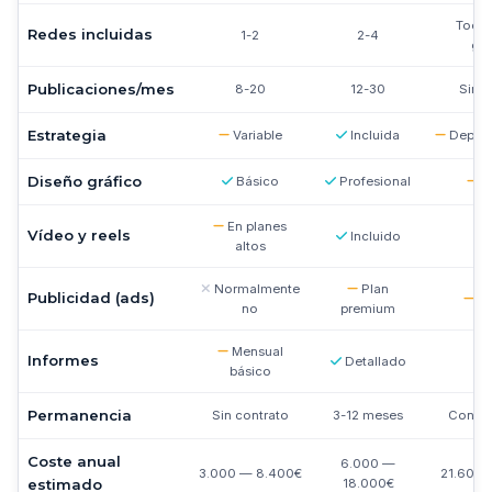
Todas
Redes incluidas
1-2
2-4
ges
Publicaciones/mes
8-20
12-30
Sin lí
Estrategia
Variable
Incluida
Depende
Diseño gráfico
Básico
Profesional
Va
En planes
Vídeo y reels
Incluido
altos
Normalmente
Plan
Publicidad (ads)
De
no
premium
Mensual
Informes
Detallado
básico
Permanencia
Sin contrato
3-12 meses
Contra
Coste anual
6.000 —
3.000 — 8.400€
21.600 
estimado
18.000€