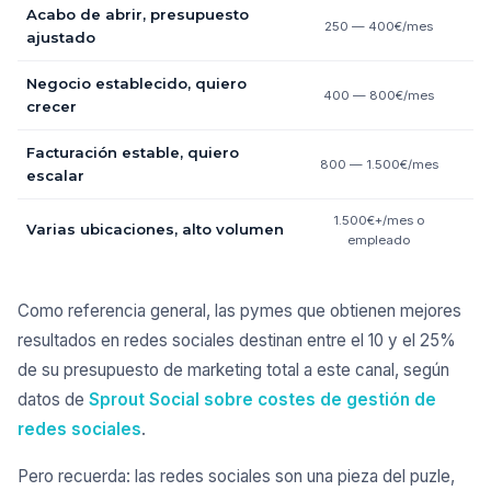
Acabo de abrir, presupuesto
250 — 400€/mes
ajustado
Negocio establecido, quiero
400 — 800€/mes
F
crecer
Facturación estable, quiero
800 — 1.500€/mes
Ag
escalar
1.500€+/mes o
A
Varias ubicaciones, alto volumen
empleado
Como referencia general, las pymes que obtienen mejores
resultados en redes sociales destinan entre el 10 y el 25%
de su presupuesto de marketing total a este canal, según
datos de
Sprout Social sobre costes de gestión de
redes sociales
.
Pero recuerda: las redes sociales son una pieza del puzle,