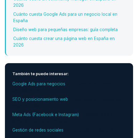
2026
Cuánto cuesta Google Ads para un negocio local en
España
Diseño web para pequeñas empresas: guía completa
Cuánto cuesta crear una página web en España en
2026
También te puede interesar:
Google Ads para negocios
— publicidad que atrae
clientes ahora
SEO y posicionamiento web
— aparecer en Google sin
pagar por clic
Meta Ads (Facebook e Instagram)
— campañas de
publicidad en redes sociales
Gestión de redes sociales
— presencia profesional en
Instagram y Facebook