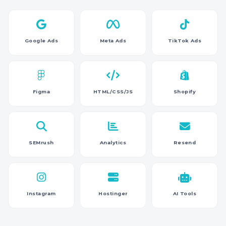
Google Ads
Meta Ads
TikTok Ads
Figma
HTML/CSS/JS
Shopify
SEMrush
Analytics
Resend
Instagram
Hostinger
AI Tools